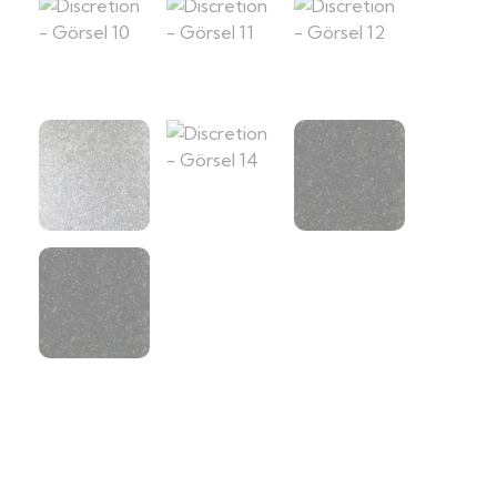
Ana Sayfa
Ürünler
Duvardan Duvara
Halı
Discretion