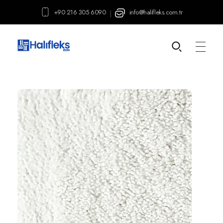
+90 216 305 6090
info@halifleks.com.tr
|
Halıfleks.com.tr
Halıfleks | Mineflo | Dayanıklı PVC