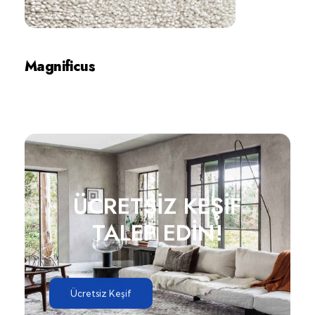
Magnificus
İncele
ÜCRETSİZ KEŞİF
TALEP EDİN!
Ücretsiz Keşif