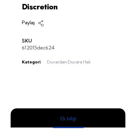
Discretion
Paylaş
SKU
612015dec624
Kategori
Duvardan Duvara Halı
Ek bilgi